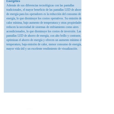
Energético
Además de sus diferencias tecnológicas con las pantallas
tradicionales, el mayor beneficio de las pantallas LED de ahorro
de energía para los operadores es la reducción del consumo de
energía, lo que disminuye los costos operativos. Su emisión de
calor mínima, bajo aumento de temperatura y otras propiedades
reducen la necesidad de sistemas de enfriamiento como aires
acondicionados, lo que disminuye los costos de inversión. Las
pantallas LED de ahorro de energía, con alto brillo y contraste,
optimizan el ahorro de energía y ofrecen un aumento mínimo de
temperatura, baja emisión de calor, menor consumo de energía,
mayor vida útil y un excelente rendimiento de visualización.