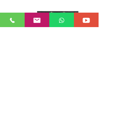
P4 EXTERIOR
Módulo LED P4 SMD1921 para exteriores, tamaño
320x160mm, con bajo consumo energético para
pantallas LED exteriores.
View More