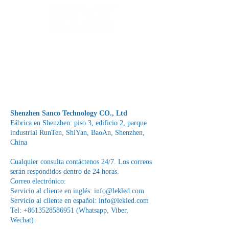
Fábrica de Módulos LED & Pantallas LED
info@lekled.com
Whatsapp
+8613528586951
Shenzhen Sanco Technology CO., Ltd
Fábrica en Shenzhen: piso 3, edificio 2, parque
industrial RunTen, ShiYan, BaoAn, Shenzhen,
China
Cualquier consulta contáctenos 24/7. Los correos
serán respondidos dentro de 24 horas.
Correo electrónico:
Servicio al cliente en inglés:
info@lekled.com
Servicio al cliente en español:
info@lekled.com
Tel:
+8613528586951
(Whatsapp, Viber,
Wechat)