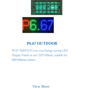
P6.67 OUTDOOR
P6.67 SMD3535 Low-cost Energy-saving LED
Display Panels in size 320*160mm, suitable for
960*960mm cabinet.
View More