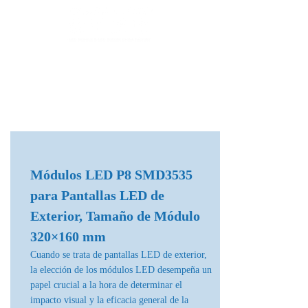
Fábrica de Módulos LED & Pantallas LED
info@lekled.com
Whatsapp
+8613528586951
Módulos LED P8 SMD3535
para Pantallas LED de
Exterior, Tamaño de Módulo
320×160 mm
Cuando se trata de pantallas LED de exterior,
la elección de los módulos LED desempeña un
papel crucial a la hora de determinar el
impacto visual y la eficacia general de la