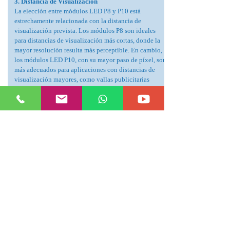
3. Distancia de Visualización
La elección entre módulos LED P8 y P10 está
estrechamente relacionada con la distancia de
visualización prevista. Los módulos P8 son ideales
para distancias de visualización más cortas, donde la
mayor resolución resulta más perceptible. En cambio,
los módulos LED P10, con su mayor paso de píxel, son
más adecuados para aplicaciones con distancias de
visualización mayores, como vallas publicitarias
exteriores o pantallas de estadios.
4. Brillo
Tanto los módulos LED P8 como los P10 pueden
ofrecer altos niveles de brillo adecuados para uso en
exteriores. Sin embargo, el nivel específico de brillo
puede variar según el fabricante y las especificaciones
del producto. Es importante considerar el brillo
requerido en función de la iluminación ambiental y del
entorno de visualización.
5. Coste
Aunque los módulos P8 ofrecen una calidad de imagen
superior y una mayor resolución, generalmente tienen
un coste más elevado en comparación con los módulos