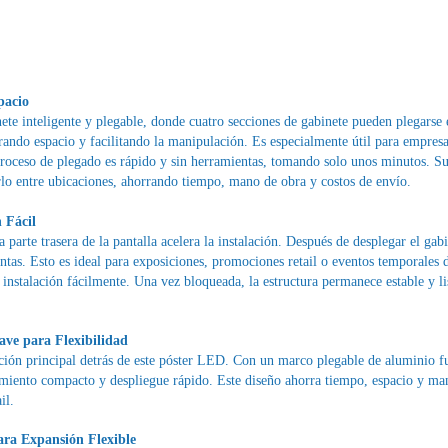
pacio
te inteligente y plegable, donde cuatro secciones de gabinete pueden plegarse e
ndo espacio y facilitando la manipulación. Es especialmente útil para empresa
proceso de plegado es rápido y sin herramientas, tomando solo unos minutos. S
rlo entre ubicaciones, ahorrando tiempo, mano de obra y costos de envío.
 Fácil
parte trasera de la pantalla acelera la instalación. Después de desplegar el gab
tas. Esto es ideal para exposiciones, promociones retail o eventos temporales d
instalación fácilmente. Una vez bloqueada, la estructura permanece estable y li
ve para Flexibilidad
ión principal detrás de este póster LED. Con un marco plegable de aluminio fu
amiento compacto y despliegue rápido. Este diseño ahorra tiempo, espacio y ma
il.
ara Expansión Flexible