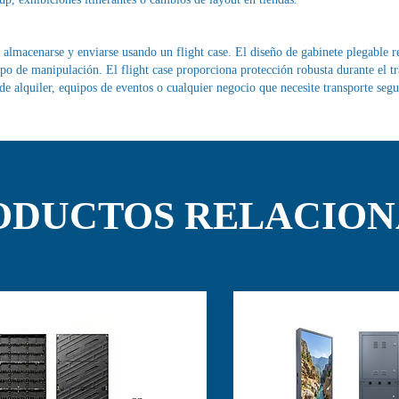
 almacenarse y enviarse usando un flight case. El diseño de gabinete plegable r
 de manipulación. El flight case proporciona protección robusta durante el tr
 alquiler, equipos de eventos o cualquier negocio que necesite transporte segur
ODUCTOS RELACIO