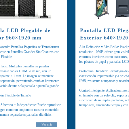
lla LED Plegable de
Pantalla LED Pleg
ior 960×1920 mm
Exterior 640×192
ascada: Pantallas Pequeñas se Transforman
Alta Definición y Alto Brillo: Pixel
ente en Pantallas Grandes Sin Costuras con
resolución 1080P, ofrece gran visibil
 Flexible
entornos interiores como exteriores,
los pósters de papel y pantallas LC
ecto: Múltiples pantallas se pueden
ediante cables HDMI o de red, con un
Protección Duradera: Tecnología de
empalme < 1 mm. La imagen se mantiene
clasificación impermeable y a prueb
 separación, permitiendo cambiar libremente
IP65, resistente a impactos y retarda
zación de una sola pantalla o pantalla grande.
Control Inteligente: Aplicación móvi
ión Flexible de Tamaño
en la nube con un solo clic, soporta c
sincrónico de múltiples pantallas, ac
Síncrono + Independiente: Puede reproducir
tiempo real, ahorrando tiempo y con a
gen como un conjunto o mostrar contenido
manera separada en pantallas divididas.
Ver más