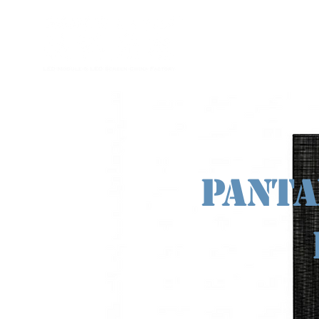
Inici
Panta