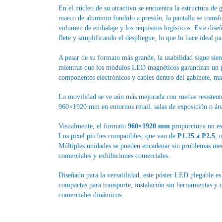
En el núcleo de su atractivo se encuentra la estructura de
marco de aluminio fundido a presión, la pantalla se tran
volumen de embalaje y los requisitos logísticos. Este dise
flete y simplificando el despliegue, lo que lo hace ideal p
A pesar de su formato más grande, la usabilidad sigue sie
mientras que los módulos LED magnéticos garantizan un po
componentes electrónicos y cables dentro del gabinete, ma
La movilidad se ve aún más mejorada con ruedas resistente
960×1920 mm en entornos retail, salas de exposición o área
Visualmente, el formato
960×1920 mm
proporciona un es
Los pixel pitches compatibles, que van de
P1.25 a P2.5
, 
Múltiples unidades se pueden encadenar sin problemas medi
comerciales y exhibiciones comerciales.
Diseñado para la versatilidad, este póster LED plegable es
compactas para transporte, instalación sin herramientas y c
comerciales dinámicos.
Outdoor LED Screen