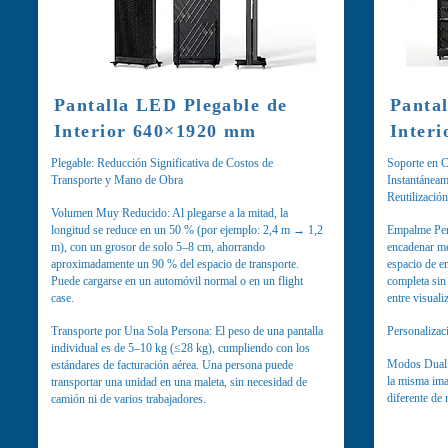
Pantalla LED Plegable de
Panta
Interior 640×1920 mm
Inter
Plegable: Reducción Significativa de Costos de
Soporte en C
Transporte y Mano de Obra
Instantáneam
Reutilización
Volumen Muy Reducido: Al plegarse a la mitad, la
longitud se reduce en un 50 % (por ejemplo: 2,4 m → 1,2
Empalme Perf
m), con un grosor de solo 5–8 cm, ahorrando
encadenar m
aproximadamente un 90 % del espacio de transporte.
espacio de 
Puede cargarse en un automóvil normal o en un flight
completa sin
case.
entre visuali
Transporte por Una Sola Persona: El peso de una pantalla
Personalizac
individual es de 5–10 kg (≤28 kg), cumpliendo con los
Modos Dual 
estándares de facturación aérea. Una persona puede
la misma ima
transportar una unidad en una maleta, sin necesidad de
diferente de 
camión ni de varios trabajadores.