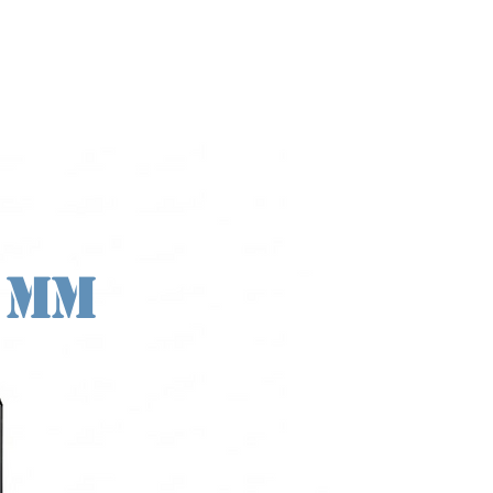
Fábrica de Módulos LED & Pantal
info@lekled.com
More
Whatsapp +8613528586951
 mm