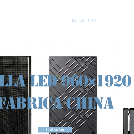
o
Sobre
Módulo LED
Pantalla LED
Projectos
lla LED 960×1920
FABRICA CHINA
Cotización