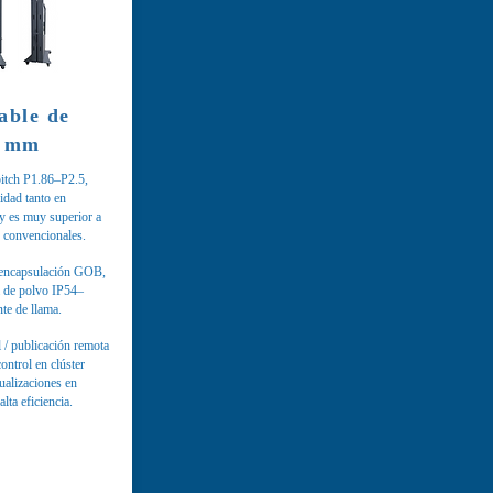
able de
0 mm
 pitch P1.86–P2.5,
idad tanto en
 y es muy superior a
D convencionales.
 encapsulación GOB,
a de polvo IP54–
nte de llama.
l / publicación remota
ontrol en clúster
tualizaciones en
lta eficiencia.