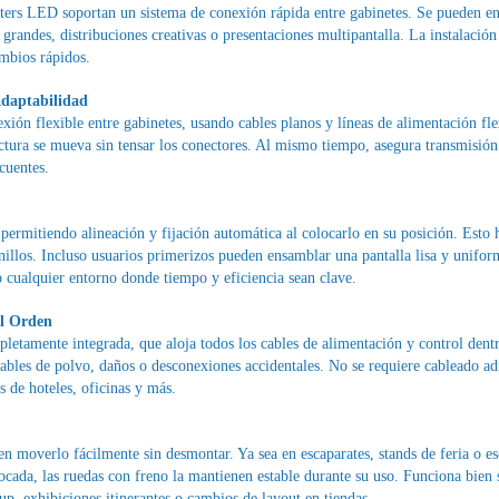
sters LED soportan un sistema de conexión rápida entre gabinetes. Se pueden en
grandes, distribuciones creativas o presentaciones multipantalla. La instalación 
ambios rápidos.
Adaptabilidad
ón flexible entre gabinetes, usando cables planos y líneas de alimentación flex
uctura se mueva sin tensar los conectores. Al mismo tiempo, asegura transmisión
cuentes.
mitiendo alineación y fijación automática al colocarlo en su posición. Esto ha
rnillos. Incluso usuarios primerizos pueden ensamblar una pantalla lisa y unif
o cualquier entorno donde tiempo y eficiencia sean clave.
el Orden
pletamente integrada, que aloja todos los cables de alimentación y control dent
 cables de polvo, daños o desconexiones accidentales. No se requiere cableado 
s de hoteles, oficinas y más.
en moverlo fácilmente sin desmontar. Ya sea en escaparates, stands de feria o es
cada, las ruedas con freno la mantienen estable durante su uso. Funciona bien s
up, exhibiciones itinerantes o cambios de layout en tiendas.