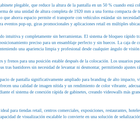
 gabinete plegable, que reduce la altura de la pantalla en un 50 % cuando está 
sforma de una unidad de altura completa de 1920 mm a una forma compacta de t
ño que ahorra espacio permite el transporte con vehículos estándar sin necesida
ara eventos pop-up, giras promocionales y aplicaciones retail en múltiples ubica
ndo intuitiva y completamente sin herramientas. El sistema de bloqueo rápido tr
sicionamiento preciso para un ensamblaje perfecto y sin huecos. La caja de co
nteniendo una apariencia limpia y profesional desde cualquier ángulo de visión 
s y frenos para una posición estable después de la colocación. Los usuarios pue
s tras bastidores sin necesidad de levantar ni desmontar, permitiendo ajustes rá
pacio de pantalla significativamente ampliado para branding de alto impacto, 
ofrecen una calidad de imagen nítida y un rendimiento de color vibrante, adecu
ante el sistema de conexión rápida de gabinetes, creando videowalls más grande
 ideal para tiendas retail, centros comerciales, exposiciones, restaurantes, hot
apacidad de visualización escalable lo convierte en una solución de señalización