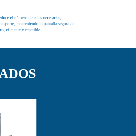
educe el número de cajas necesarias,
ansporte, manteniendo la pantalla segura de
o, eficiente y repetible.
NADOS