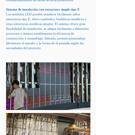
considerablemente las tareas técnicas posteriores.
Sistema de instalación con estructura simple tipo E
Los módulos LED pueden instalarse fácilmente sobre
estructuras tipo E, tubos cuadrados, bastidores metálicos y
otras estructuras metálicas simples. El sistema ofrece gran
flexibilidad de instalación, se adapta fácilmente a diferentes
proyectos y mejora notablemente la eficiencia de
construcción y ensamblaje. Además, permite personalizar
libremente el tamaño y la forma de la pantalla según las
necesidades del proyecto.