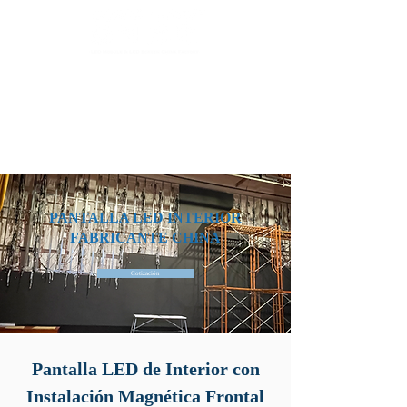
Fábrica de Módulos LED & Pantallas LED
info@lekled.com
Whatsapp
+8613528586951
PANTALLA LED INTERIOR
FABRICANTE CHINA
Cotización
Pantalla LED de Interior con
Instalación Magnética Frontal