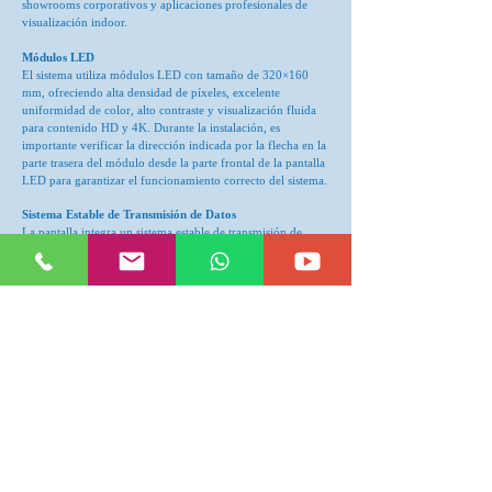
showrooms corporativos y aplicaciones profesionales de
visualización indoor.
Módulos LED
El sistema utiliza módulos LED con tamaño de 320×160
mm, ofreciendo alta densidad de píxeles, excelente
uniformidad de color, alto contraste y visualización fluida
para contenido HD y 4K. Durante la instalación, es
importante verificar la dirección indicada por la flecha en la
parte trasera del módulo desde la parte frontal de la pantalla
LED para garantizar el funcionamiento correcto del sistema.
Sistema Estable de Transmisión de Datos
La pantalla integra un sistema estable de transmisión de
datos mediante cables de señal internos que permiten
comunicación sincronizada entre módulos LED y el sistema
de control. La conexión optimizada entre módulos garantiza
transmisión rápida, estable y precisa de imagen y video.
Cables de datos:
Estos cables son esenciales para la transferencia de datos
entre los módulos LED y el sistema de control.
Normalmente, cada módulo en un panel de pantalla LED
está interconectado para garantizar una transmisión de datos
sincronizada, lo que permite
Sistema de Alimentación LED de Alta Eficiencia – 5V 40A
200W