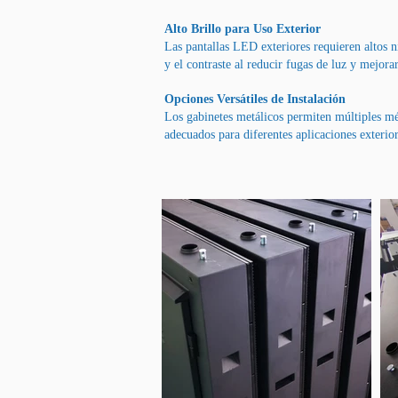
Alto Brillo para Uso Exterior
Las pantallas LED exteriores requieren altos ni
y el contraste al reducir fugas de luz y mejora
Opciones Versátiles de Instalación
Los gabinetes metálicos permiten múltiples mét
adecuados para diferentes aplicaciones exterior