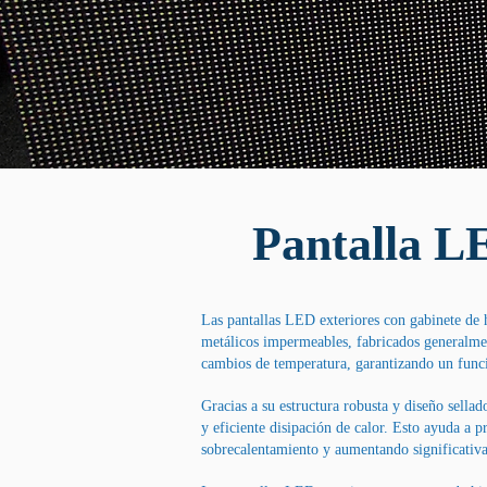
Pantalla L
Las pantallas LED exteriores con gabinete de hi
metálicos impermeables, fabricados generalmen
cambios de temperatura, garantizando un funci
Gracias a su estructura robusta y diseño sella
y eficiente disipación de calor. Esto ayuda a 
sobrecalentamiento y aumentando significativa