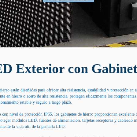
ED Exterior con Gabinet
erro están diseñadas para ofrecer alta resistencia, estabilidad y protección en 
te en hierro o acero de alta resistencia, protegen eficazmente los componentes
onamiento estable y seguro a largo plazo.
do con nivel de protección IP65, los gabinetes de hierro proporcionan excelente 
proteger módulos LED, fuentes de alimentación, tarjetas receptoras y cableado in
mente la vida útil de la pantalla LED.