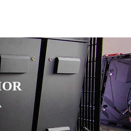
Fábrica de Módulos LED & Pantal
info@lekled.com
More
Whatsapp +8613528586951
IOR
A