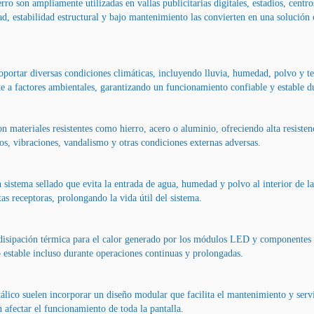
ro son ampliamente utilizadas en vallas publicitarias digitales, estadios, centr
idad, estabilidad estructural y bajo mantenimiento las convierten en una solució
soportar diversas condiciones climáticas, incluyendo lluvia, humedad, polvo y 
e a factores ambientales, garantizando un funcionamiento confiable y estable du
 materiales resistentes como hierro, acero o aluminio, ofreciendo alta resiste
os, vibraciones, vandalismo y otras condiciones externas adversas.
n sistema sellado que evita la entrada de agua, humedad y polvo al interior de l
s receptoras, prolongando la vida útil del sistema.
 disipación térmica para el calor generado por los módulos LED y componentes e
 estable incluso durante operaciones continuas y prolongadas.
álico suelen incorporar un diseño modular que facilita el mantenimiento y ser
 afectar el funcionamiento de toda la pantalla.