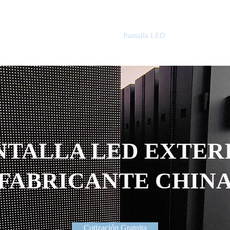
o
Sobre
Módulo LED
Pantalla LED
Projectos
NTALLA LED EXTER
FABRICANTE CHIN
Cotización Gratuita