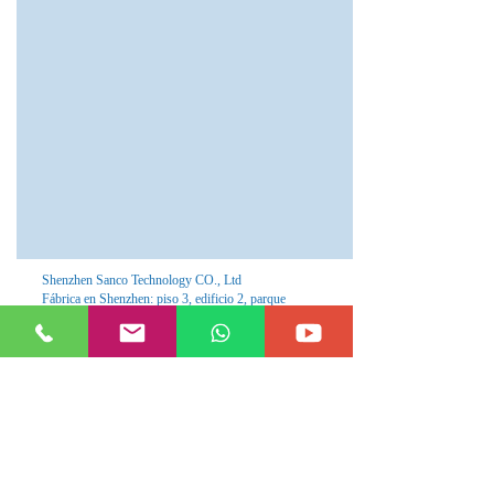
Shenzhen Sanco Technology CO., Ltd
Fábrica en Shenzhen: piso 3, edificio 2, parque
industrial RunTen, ShiYan, BaoAn, Shenzhen,
China
Cualquier consulta contáctenos 24/7. Los correos
serán respondidos dentro de 24 horas.
Correo electrónico:
Servicio al cliente en inglés:
info@lekled.com
Servicio al cliente en español:
info@lekled.com
Tel:
+8613528586951
(Whatsapp, Viber, Wechat)