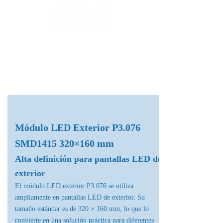
Fábrica de Módulos LED & Pantallas LED
info@lekled.com
Whatsapp
+8613528586951
Módulo LED Exterior P3.076
SMD1415 320×160 mm
Alta definición para pantallas LED de
exterior
El módulo LED exterior P3.076 se utiliza
ampliamente en pantallas LED de exterior. Su
tamaño estándar es de 320 × 160 mm, lo que lo
convierte en una solución práctica para diferentes