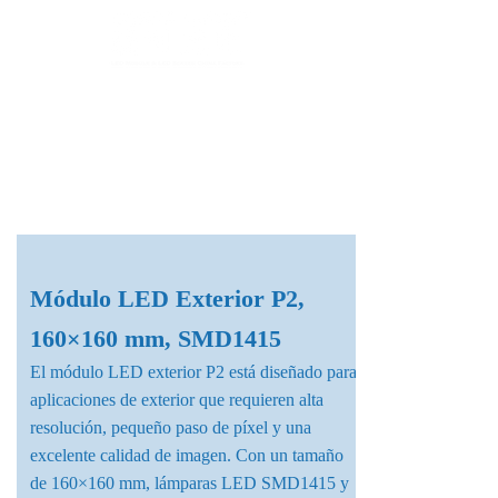
Fábrica de Módulos LED & Pantallas LED
info@lekled.com
Whatsapp
+8613528586951
Módulo LED Exterior P2,
160×160 mm, SMD1415
El módulo LED exterior P2 está diseñado para
aplicaciones de exterior que requieren alta
resolución, pequeño paso de píxel y una
excelente calidad de imagen. Con un tamaño
de 160×160 mm, lámparas LED SMD1415 y