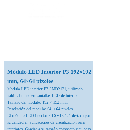
Fábrica de Módulos LED & Pantallas LED
info@lekled.com
Whatsapp
+8613528586951
Módulo LED Interior P3 192×192
mm, 64×64 píxeles
Módulo LED interior P3 SMD2121, utilizado
habitualmente en pantallas LED de interior.
Tamaño del módulo: 192 × 192 mm.
Resolución del módulo: 64 × 64 píxeles.
El módulo LED interior P3 SMD2121 destaca por
su calidad en aplicaciones de visualización para
interiores. Gracias a su tamaño compacto y su paso