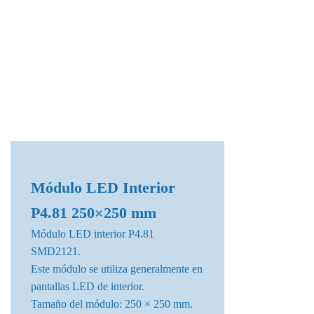
Fábrica de Módulos LED & Pantallas LED
info@lekled.com
Whatsapp
+8613528586951
Módulo LED Interior
P4.81 250×250 mm
Módulo LED interior P4.81
SMD2121.
Este módulo se utiliza generalmente en
pantallas LED de interior.
Tamaño del módulo: 250 × 250 mm.