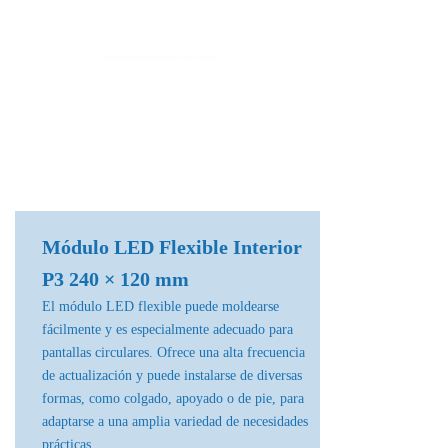
Fábrica de Módulos LED & Pantallas LED
info@lekled.com
Whatsapp
+8613528586951
Módulo LED Flexible Interior
P3 240 × 120 mm
El módulo LED flexible puede moldearse
fácilmente y es especialmente adecuado para
pantallas circulares. Ofrece una alta frecuencia
de actualización y puede instalarse de diversas
formas, como colgado, apoyado o de pie, para
adaptarse a una amplia variedad de necesidades
prácticas.