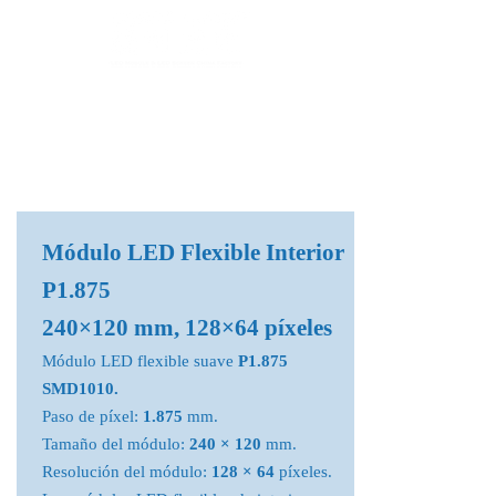
Fábrica de Módulos LED & Pantallas LED
info@lekled.com
Whatsapp
+8613528586951
Módulo LED Flexible Interior
P1.875
240×120 mm, 128×64 píxeles
Módulo LED flexible suave
P1.875
SMD1010.
Paso de píxel:
1.875
mm.
Tamaño del módulo:
240 × 120
mm.
Resolución del módulo:
128 × 64
píxeles.