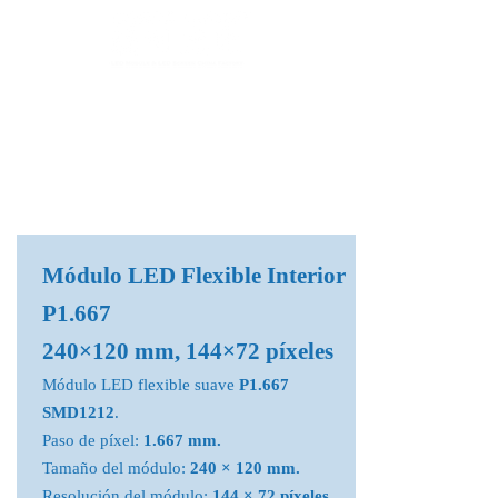
Fábrica de Módulos LED & Pantallas LED
info@lekled.com
Whatsapp
+8613528586951
Módulo LED Flexible Interior
P1.667
240×120 mm, 144×72 píxeles
Módulo LED flexible suave
P1.667
SMD1212
.
Paso de píxel:
1.667 mm.
Tamaño del módulo:
240 × 120 mm.
Resolución del módulo:
144 × 72 píxeles.