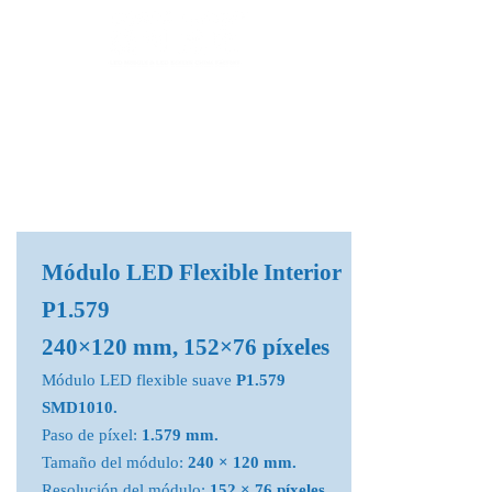
Fábrica de Módulos LED & Pantallas LED
info@lekled.com
Whatsapp
+8613528586951
Módulo LED Flexible Interior
P1.579
240×120 mm, 152×76 píxeles
Módulo LED flexible suave
P1.579
SMD1010.
Paso de píxel:
1.579 mm.
Tamaño del módulo:
240 × 120 mm.
Resolución del módulo:
152 × 76 píxeles.