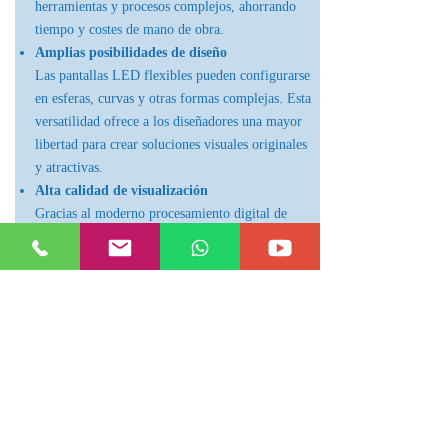
herramientas y procesos complejos, ahorrando
tiempo y costes de mano de obra.
Amplias posibilidades de diseño
Las pantallas LED flexibles pueden configurarse
en esferas, curvas y otras formas complejas. Esta
versatilidad ofrece a los diseñadores una mayor
libertad para crear soluciones visuales originales
y atractivas.
Alta calidad de visualización
Gracias al moderno procesamiento digital de
vídeo y a la tecnología de escaneo distribuido,
nuestras pantallas ofrecen imágenes en alta
definición con excelente brillo, contraste y
precisión de color. Esto garantiza una experiencia
visual superior en aplicaciones comerciales,
escénicas y arquitectónicas.
Mantenimiento económico
Nuestras pantallas LED flexibles están diseñadas
para ser duraderas y fáciles de mantener. Los
componentes individuales pueden repararse o