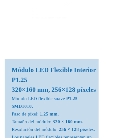
Fábrica de Módulos LED & Pantallas LED
info@lekled.com
Whatsapp
+8613528586951
Módulo LED Flexible Interior
P1.25
320×160 mm, 256×128 píxeles
Módulo LED flexible suave
P1.25
SMD1010.
Paso de píxel:
1.25 mm.
Tamaño del módulo:
320 × 160 mm.
Resolución del módulo:
256 × 128 píxeles.
Los paneles LED flexibles representan un