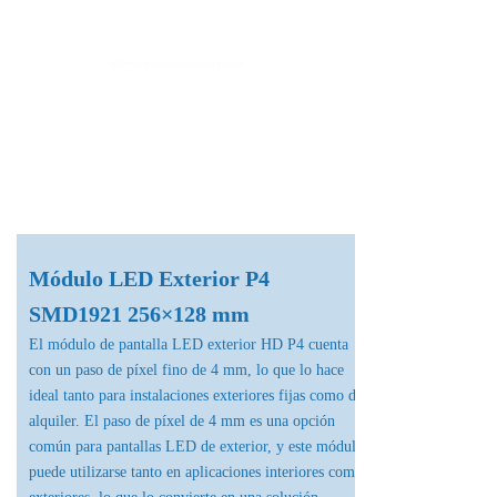
Fábrica de Módulos LED & Pantallas LED
info@lekled.com
Whatsapp
+8613528586951
Módulo LED Exterior P4
SMD1921 256×128 mm
El módulo de pantalla LED exterior HD P4 cuenta
con un paso de píxel fino de 4 mm, lo que lo hace
ideal tanto para instalaciones exteriores fijas como de
alquiler. El paso de píxel de 4 mm es una opción
común para pantallas LED de exterior, y este módulo
puede utilizarse tanto en aplicaciones interiores como