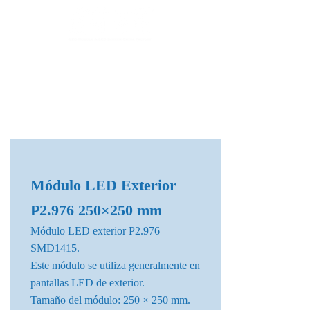
Fábrica de Módulos LED & Pantallas LED
info@lekled.com
Whatsapp
+8613528586951
Módulo LED Exterior
P2.976 250×250 mm
Módulo LED exterior P2.976
SMD1415.
Este módulo se utiliza generalmente en
pantallas LED de exterior.
Tamaño del módulo: 250 × 250 mm.