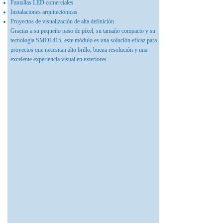
Pantallas LED comerciales
Instalaciones arquitectónicas
Proyectos de visualización de alta definición
Gracias a su pequeño paso de píxel, su tamaño compacto y su
tecnología SMD1415, este módulo es una solución eficaz para
proyectos que necesitan alto brillo, buena resolución y una
excelente experiencia visual en exteriores.