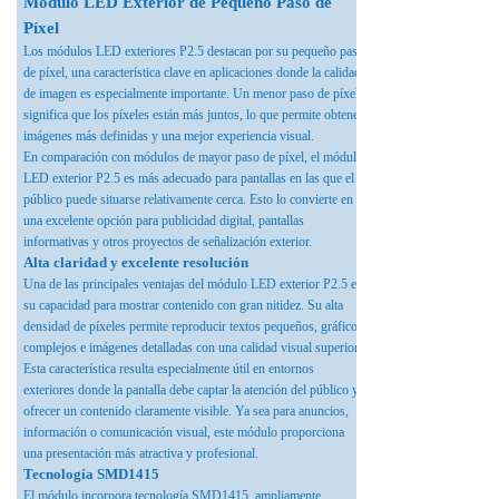
Módulo LED Exterior de Pequeño Paso de
Píxel
Los módulos LED exteriores P2.5 destacan por su pequeño paso
de píxel, una característica clave en aplicaciones donde la calidad
de imagen es especialmente importante. Un menor paso de píxel
significa que los píxeles están más juntos, lo que permite obtener
imágenes más definidas y una mejor experiencia visual.
En comparación con módulos de mayor paso de píxel, el módulo
LED exterior P2.5 es más adecuado para pantallas en las que el
público puede situarse relativamente cerca. Esto lo convierte en
una excelente opción para publicidad digital, pantallas
informativas y otros proyectos de señalización exterior.
Alta claridad y excelente resolución
Una de las principales ventajas del módulo LED exterior P2.5 es
su capacidad para mostrar contenido con gran nitidez. Su alta
densidad de píxeles permite reproducir textos pequeños, gráficos
complejos e imágenes detalladas con una calidad visual superior.
Esta característica resulta especialmente útil en entornos
exteriores donde la pantalla debe captar la atención del público y
ofrecer un contenido claramente visible. Ya sea para anuncios,
información o comunicación visual, este módulo proporciona
una presentación más atractiva y profesional.
Tecnología SMD1415
El módulo incorpora tecnología SMD1415, ampliamente