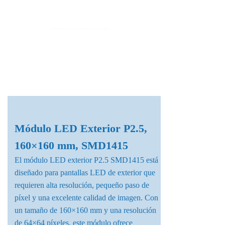
Fábrica de Módulos LED & Pantallas LED
info@lekled.com
Whatsapp
+8613528586951
Módulo LED Exterior P2.5,
160×160 mm, SMD1415
El módulo LED exterior P2.5 SMD1415 está
diseñado para pantallas LED de exterior que
requieren alta resolución, pequeño paso de
píxel y una excelente calidad de imagen. Con
un tamaño de 160×160 mm y una resolución
de 64×64 píxeles, este módulo ofrece