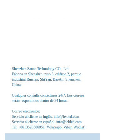
Fábrica de Módulos LED & Pantallas LED
info@lekled.com
Whatsapp
+8613528586951
Shenzhen Sanco Technology CO., Ltd
Fábrica en Shenzhen: piso 3, edificio 2, parque
industrial RunTen, ShiYan, BaoAn, Shenzhen,
China
Cualquier consulta contáctenos 24/7. Los correos
serán respondidos dentro de 24 horas.
Correo electrónico:
Servicio al cliente en inglés:
info@lekled.com
Servicio al cliente en español:
info@lekled.com
Tel:
+8613528586951
(Whatsapp, Viber, Wechat)