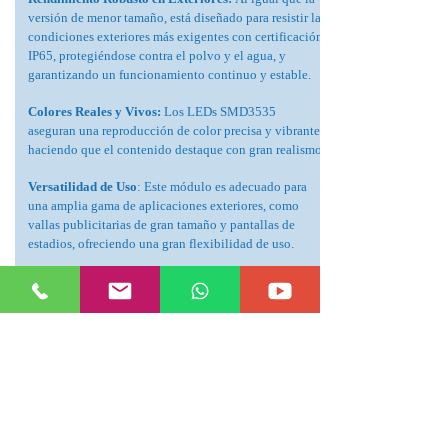
versión de menor tamaño, está diseñado para resistir las
condiciones exteriores más exigentes con certificación
IP65, protegiéndose contra el polvo y el agua, y
garantizando un funcionamiento continuo y estable.
Colores Reales y Vivos:
Los LEDs SMD3535
aseguran una reproducción de color precisa y vibrante,
haciendo que el contenido destaque con gran realismo.
Versatilidad de Uso
: Este módulo es adecuado para
una amplia gama de aplicaciones exteriores, como
vallas publicitarias de gran tamaño y pantallas de
estadios, ofreciendo una gran flexibilidad de uso.
Alta Eficiencia Energética
: A pesar de su mayor
tamaño, mantiene un bajo consumo energético,
ayudando a reducir los costes operativos y la huella
ambiental.
Mantenimiento Eficiente
: Su diseño modular con
componentes intercambiables en caliente permite
reparaciones rápidas y sencillas, minimizando
interrupciones en la visualización.