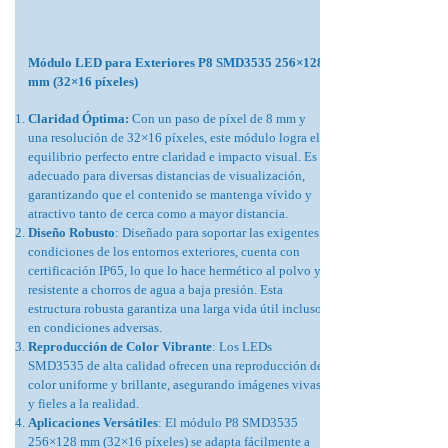
Módulo LED para Exteriores P8 SMD3535 256×128
mm (32×16 píxeles)
Claridad Óptima:
Con un paso de píxel de 8 mm y
una resolución de 32×16 píxeles, este módulo logra el
equilibrio perfecto entre claridad e impacto visual. Es
adecuado para diversas distancias de visualización,
garantizando que el contenido se mantenga vívido y
atractivo tanto de cerca como a mayor distancia.
Diseño Robusto
: Diseñado para soportar las exigentes
condiciones de los entornos exteriores, cuenta con
certificación IP65, lo que lo hace hermético al polvo y
resistente a chorros de agua a baja presión. Esta
estructura robusta garantiza una larga vida útil incluso
en condiciones adversas.
Reproducción de Color Vibrante
: Los LEDs
SMD3535 de alta calidad ofrecen una reproducción de
color uniforme y brillante, asegurando imágenes vivas
y fieles a la realidad.
Aplicaciones Versátiles
: El módulo P8 SMD3535
256×128 mm (32×16 píxeles) se adapta fácilmente a